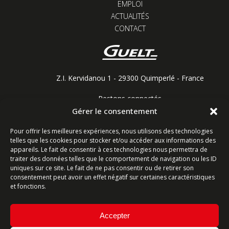
EMPLOI
ACTUALITÉS
CONTACT
Z.I. Kervidanou 1 - 29300 Quimperlé - France
Restons connectés
Gérer le consentement
Pour offrir les meilleures expériences, nous utilisons des technologies
telles que les cookies pour stocker et/ou accéder aux informations des
Contactez-nous
appareils. Le fait de consentir à ces technologies nous permettra de
traiter des données telles que le comportement de navigation ou les ID
uniques sur ce site. Le fait de ne pas consentir ou de retirer son
Ligne commerciale : +33 (0)2 98 96 20 20
consentement peut avoir un effet négatif sur certaines caractéristiques
Lundi-Vendredi 8h-12h & 13h15-17h15 | Samedi 8h-
et fonctions.
12h
Accepter
Service Après-Vente : +33 (0)2 98 96 06 04