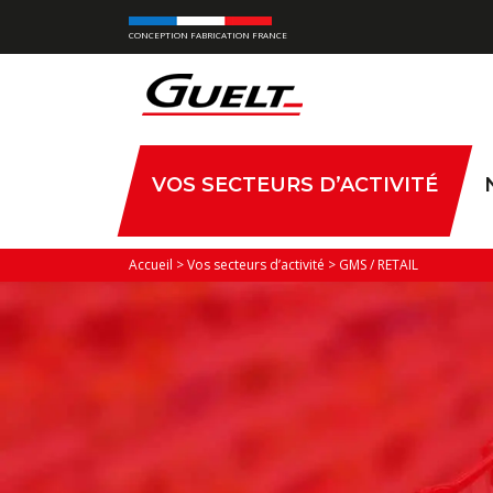
CONCEPTION FABRICATION FRANCE
VOS SECTEURS D’ACTIVITÉ
Accueil
>
Vos secteurs d’activité
>
GMS / RETAIL