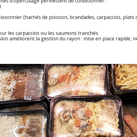
ines d’operculage permettent de conditionner :
)
oissonnier (hachés de poisson, brandades, carpaccios, plats 
 pour les carpaccios ou les saumons tranchés.
in améliorent la gestion du rayon : mise en place rapide, n