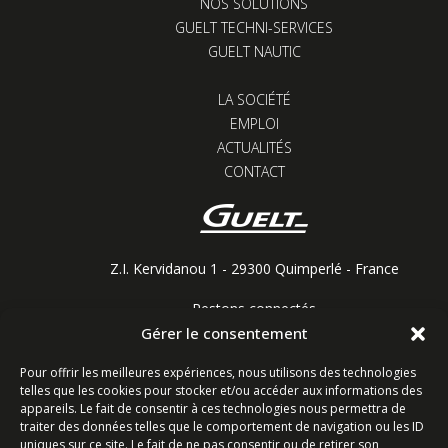
NOS SOLUTIONS
GUELT TECHNI-SERVICES
GUELT NAUTIC
LA SOCIÉTÉ
EMPLOI
ACTUALITÉS
CONTACT
Z.I. Kervidanou 1 - 29300 Quimperlé - France
Restons connectés
Gérer le consentement
Pour offrir les meilleures expériences, nous utilisons des technologies
telles que les cookies pour stocker et/ou accéder aux informations des
Contactez-nous
appareils. Le fait de consentir à ces technologies nous permettra de
traiter des données telles que le comportement de navigation ou les ID
uniques sur ce site. Le fait de ne pas consentir ou de retirer son