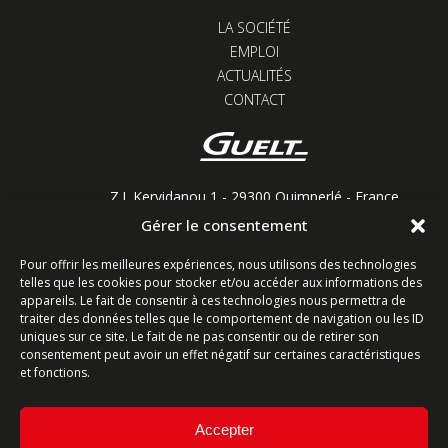
LA SOCIÉTÉ
EMPLOI
ACTUALITÉS
CONTACT
Z.I. Kervidanou 1 - 29300 Quimperlé - France
Gérer le consentement
Restons connectés
Pour offrir les meilleures expériences, nous utilisons des technologies
telles que les cookies pour stocker et/ou accéder aux informations des
appareils. Le fait de consentir à ces technologies nous permettra de
traiter des données telles que le comportement de navigation ou les ID
Contactez-nous
uniques sur ce site. Le fait de ne pas consentir ou de retirer son
consentement peut avoir un effet négatif sur certaines caractéristiques
et fonctions.
Ligne commerciale : +33 (0)2 98 96 20 20
Lundi-Vendredi 8h-12h & 13h15-17h15 | Samedi 8h-
12h
Accepter