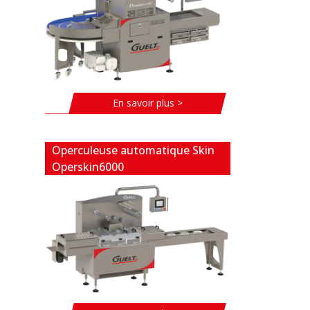
En savoir plus >
Operculeuse automatique Skin
Operskin6000