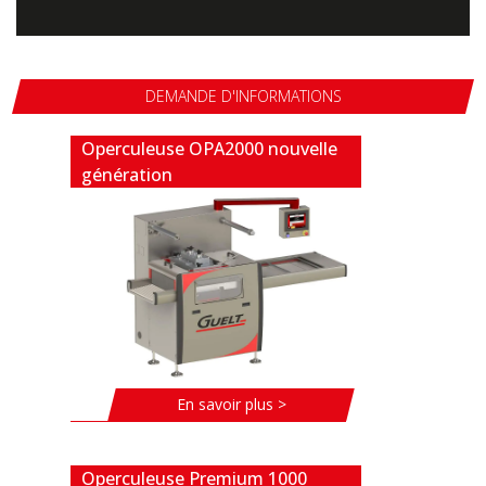
DEMANDE D'INFORMATIONS
Operculeuse OPA2000 nouvelle
génération
En savoir plus >
Operculeuse Premium 1000