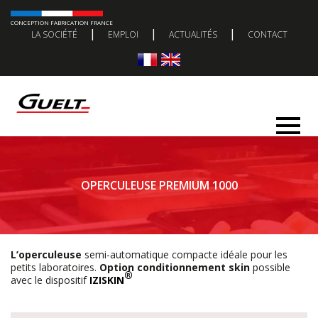
CONCEPTION FABRICATION FRANCE
|
|
|
LA SOCIÉTÉ
EMPLOI
ACTUALITÉS
CONTACT
OPERCULEUSE PREMIUM 1000
L’operculeuse
semi-automatique compacte idéale pour les
petits laboratoires.
Option conditionnement skin
possible
®
avec le dispositif
IZISKIN