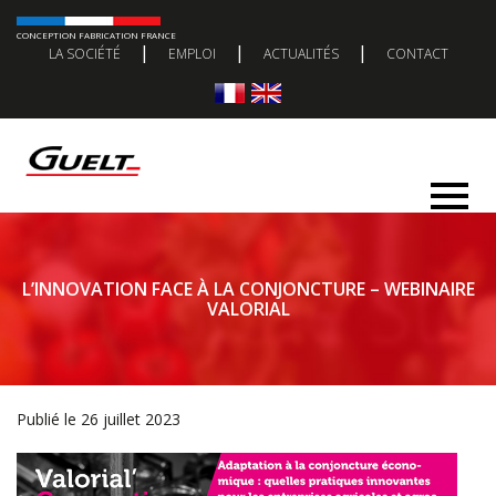
CONCEPTION FABRICATION FRANCE
|
|
|
LA SOCIÉTÉ
EMPLOI
ACTUALITÉS
CONTACT
L’INNOVATION FACE À LA CONJONCTURE – WEBINAIRE
VALORIAL
Publié le 26 juillet 2023