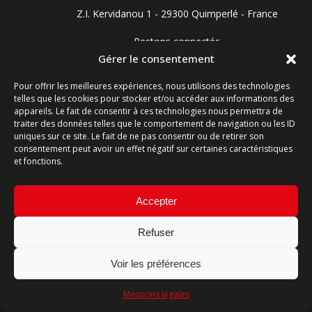
Z.I. Kervidanou 1 - 29300 Quimperlé - France
Restons connectés
Gérer le consentement
Pour offrir les meilleures expériences, nous utilisons des technologies
telles que les cookies pour stocker et/ou accéder aux informations des
Contactez-nous
appareils. Le fait de consentir à ces technologies nous permettra de
traiter des données telles que le comportement de navigation ou les ID
Ligne commerciale : +33 (0)2 98 96 20 20
uniques sur ce site. Le fait de ne pas consentir ou de retirer son
consentement peut avoir un effet négatif sur certaines caractéristiques
Lundi-Vendredi 8h-12h & 13h15-17h15 | Samedi 8h-
et fonctions.
12h
Accepter
Service Après-Vente : +33 (0)2 98 96 06 04
Lundi-Vendredi 6h-18h | Samedi 8h-12h
Refuser
Voir les préférences
Mentions légales
Plan du site
-
Mentions légales
- Site réalisé par
ARTGO Média