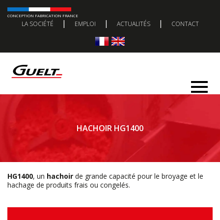
CONCEPTION FABRICATION FRANCE
|
|
|
LA SOCIÉTÉ
EMPLOI
ACTUALITÉS
CONTACT
HACHOIR HG1400
HG1400
, un
hachoir
de grande capacité pour le broyage et le
hachage de produits frais ou congelés.