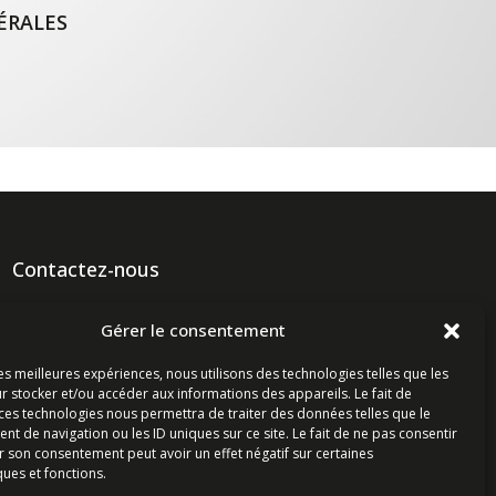
ÉRALES
Contactez-nous
Ligne commerciale : +33 (0)2 98 96 20 20
Gérer le consentement
Lundi-Vendredi 8h-12h & 13h15-17h15 | Samedi 8h-
12h
les meilleures expériences, nous utilisons des technologies telles que les
r stocker et/ou accéder aux informations des appareils. Le fait de
 ces technologies nous permettra de traiter des données telles que le
Service Après-Vente : +33 (0)2 98 96 06 04
 de navigation ou les ID uniques sur ce site. Le fait de ne pas consentir
Lundi-Vendredi 6h-18h | Samedi 8h-12h
r son consentement peut avoir un effet négatif sur certaines
ques et fonctions.