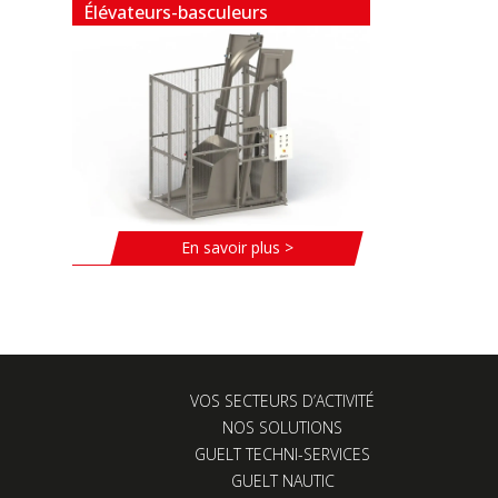
Élévateurs-basculeurs
En savoir plus >
VOS SECTEURS D’ACTIVITÉ
NOS SOLUTIONS
GUELT TECHNI-SERVICES
GUELT NAUTIC