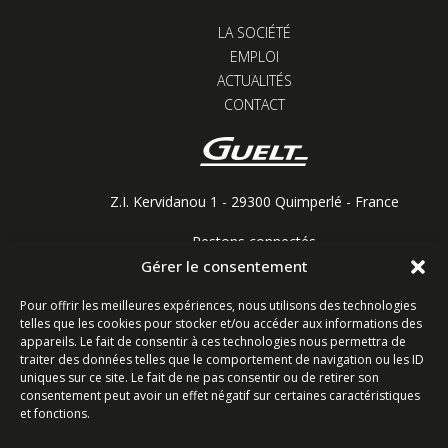
LA SOCIÉTÉ
EMPLOI
ACTUALITÉS
CONTACT
Z.I. Kervidanou 1 - 29300 Quimperlé - France
Restons connectés
Gérer le consentement
Pour offrir les meilleures expériences, nous utilisons des technologies
telles que les cookies pour stocker et/ou accéder aux informations des
Contactez-nous
appareils. Le fait de consentir à ces technologies nous permettra de
traiter des données telles que le comportement de navigation ou les ID
uniques sur ce site. Le fait de ne pas consentir ou de retirer son
Ligne commerciale : +33 (0)2 98 96 20 20
consentement peut avoir un effet négatif sur certaines caractéristiques
Lundi-Vendredi 8h-12h & 13h15-17h15 | Samedi 8h-
et fonctions.
12h