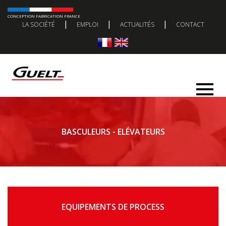
CONCEPTION FABRICATION FRANCE
|
|
|
LA SOCIÉTÉ
EMPLOI
ACTUALITÉS
CONTACT
BASCULEURS - ELÉVATEURS
EQUIPEMENTS DE PROCESS