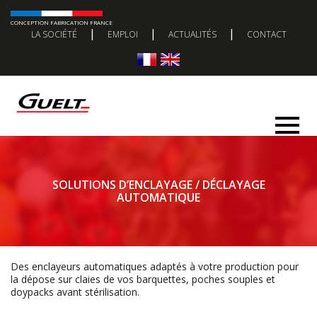
CONCEPTION FABRICATION FRANCE
|
|
|
LA SOCIÉTÉ
EMPLOI
ACTUALITÉS
CONTACT
SOLUTIONS D’ENCLAYAGE / DÉCLAYAGE
AUTOMATIQUE
Des enclayeurs automatiques adaptés à votre production pour
la dépose sur claies de vos barquettes, poches souples et
doypacks avant stérilisation.