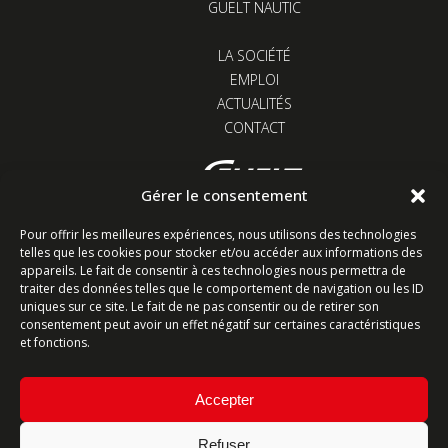
GUELT NAUTIC
LA SOCIÉTÉ
EMPLOI
ACTUALITÉS
CONTACT
Gérer le consentement
Z.I. Kervidanou 1 - 29300 Quimperlé - France
Pour offrir les meilleures expériences, nous utilisons des technologies
telles que les cookies pour stocker et/ou accéder aux informations des
Restons connectés
appareils. Le fait de consentir à ces technologies nous permettra de
traiter des données telles que le comportement de navigation ou les ID
uniques sur ce site. Le fait de ne pas consentir ou de retirer son
consentement peut avoir un effet négatif sur certaines caractéristiques
et fonctions.
Contactez-nous
Accepter
Ligne commerciale : +33 (0)2 98 96 20 20
Lundi-Vendredi 8h-12h & 13h15-17h15 | Samedi 8h-
Refuser
12h