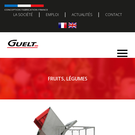
CONCEPTION FABRICATION FRANCE
|
|
|
LA SOCIÉTÉ
EMPLOI
ACTUALITÉS
CONTACT
FRUITS, LÉGUMES