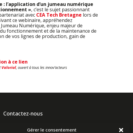
e : l’application d’un jumeau numérique
itionnement »
, c’est le sujet passionnant
partenariat avec
CEA Tech Bretagne
lors de
uivant ce webinaire, appréhendez
u Jumeau Numérique, enjeu majeur de
on du fonctionnement et de la maintenance de
on de vos lignes de production, gain de
on à ce lien
t
Valorial
, ouvert à tous les innov’acteurs
Contactez-nous
Ligne commerciale : +33 (0)2 98 96 20 20
Gérer le consentement
Lundi-Vendredi 8h-12h & 13h15-17h15 | Samedi 8h-