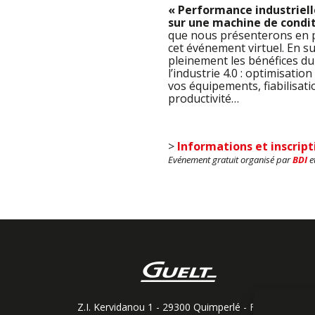
« Performance industriell
sur une machine de cond
que nous présenterons en 
cet événement virtuel. En s
pleinement les bénéfices d
l’industrie 4.0 : optimisati
vos équipements, fiabilisati
productivité…
>
Informations et inscripti
Evénement gratuit organisé par
BDI
e
Z.I. Kervidanou 1 - 29300 Quimperlé - France