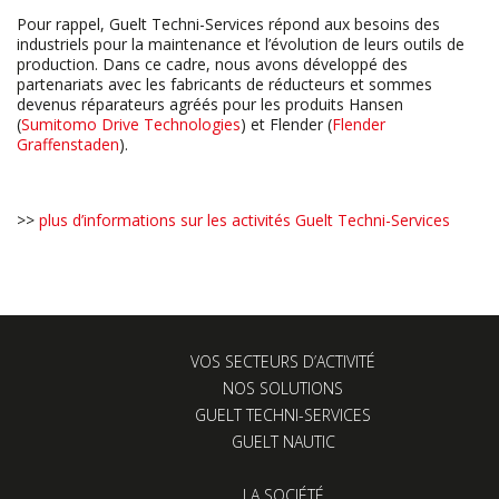
Pour rappel, Guelt Techni-Services répond aux besoins des
industriels pour la maintenance et l’évolution de leurs outils de
production. Dans ce cadre, nous avons développé des
partenariats avec les fabricants de réducteurs et sommes
devenus réparateurs agréés pour les produits Hansen
(
Sumitomo Drive Technologies
) et Flender (
Flender
Graffenstaden
).
>>
plus d’informations sur les activités Guelt Techni-Services
VOS SECTEURS D’ACTIVITÉ
NOS SOLUTIONS
GUELT TECHNI-SERVICES
GUELT NAUTIC
LA SOCIÉTÉ