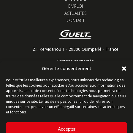
EMPLOI
ACTUALITÉS
CONTACT
Z.I. Kervidanou 1 - 29300 Quimperlé - France
Restons connectés
Gérer le consentement
Pour offrir les meilleures expériences, nous utilisons des technologies
telles que les cookies pour stocker et/ou accéder aux informations des
Contactez-nous
appareils. Le fait de consentir à ces technologies nous permettra de
traiter des données telles que le comportement de navigation ou les ID
uniques sur ce site. Le fait de ne pas consentir ou de retirer son
Ligne commerciale : +33 (0)2 98 96 20 20
consentement peut avoir un effet négatif sur certaines caractéristiques
Lundi-Vendredi 8h-12h & 13h15-17h15 | Samedi 8h-
et fonctions.
12h
Accepter
Service Après-Vente : +33 (0)2 98 96 06 04