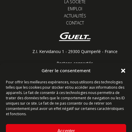
LA SOCIÉTÉ
EMPLOI
ACTUALITÉS
CONTACT
Z.I. Kervidanou 1 - 29300 Quimperlé - France
Restons connectés
Gérer le consentement
Pour offrir les meilleures expériences, nous utilisons des technologies
telles que les cookies pour stocker et/ou accéder aux informations des
Contactez-nous
appareils. Le fait de consentir à ces technologies nous permettra de
traiter des données telles que le comportement de navigation ou les ID
Ligne commerciale : +33 (0)2 98 96 20 20
uniques sur ce site. Le fait de ne pas consentir ou de retirer son
consentement peut avoir un effet négatif sur certaines caractéristiques
Lundi-Vendredi 8h-12h & 13h15-17h15 | Samedi 8h-
et fonctions.
12h
Accepter