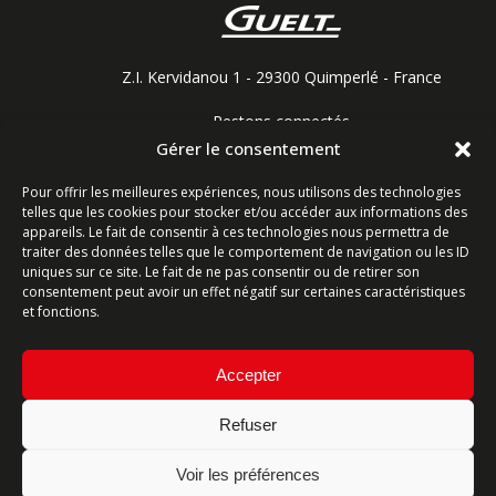
Z.I. Kervidanou 1 - 29300 Quimperlé - France
Restons connectés
Gérer le consentement
Pour offrir les meilleures expériences, nous utilisons des technologies
telles que les cookies pour stocker et/ou accéder aux informations des
Contactez-nous
appareils. Le fait de consentir à ces technologies nous permettra de
traiter des données telles que le comportement de navigation ou les ID
Ligne commerciale : +33 (0)2 98 96 20 20
uniques sur ce site. Le fait de ne pas consentir ou de retirer son
consentement peut avoir un effet négatif sur certaines caractéristiques
Lundi-Vendredi 8h-12h & 13h15-17h15 | Samedi 8h-
et fonctions.
12h
Accepter
Service Après-Vente : +33 (0)2 98 96 06 04
Lundi-Vendredi 6h-18h | Samedi 8h-12h
Refuser
Voir les préférences