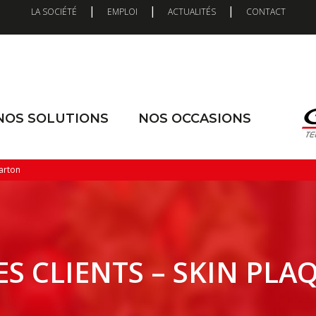
|
|
|
LA SOCIÉTÉ
EMPLOI
ACTUALITÉS
CONTACT
NOS SOLUTIONS
NOS OCCASIONS
arton
S CLIENTS – SKIN PLA