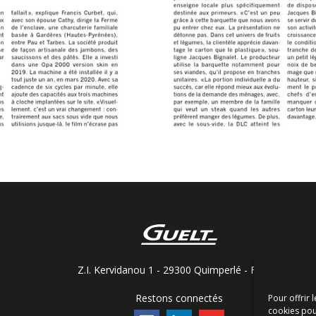
Z.I. Kervidanou 1 - 29300 Quimperlé - France
Restons connectés
Pour offrir 
cookies pou