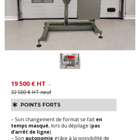
19 500 € HT
-
32 500 € HT neuf
POINTS FORTS
– Son changement de format se fait
en
temps masqué
, lors du dépilage (
pas
d’arrêt de ligne
)
– Son
autonomie
grâce à la possibilité de