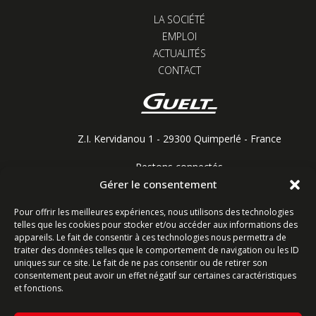
LA SOCIÉTÉ
EMPLOI
ACTUALITÉS
CONTACT
Z.I. Kervidanou 1 - 29300 Quimperlé - France
Restons connectés
Gérer le consentement
Pour offrir les meilleures expériences, nous utilisons des technologies
telles que les cookies pour stocker et/ou accéder aux informations des
Contactez-nous
appareils. Le fait de consentir à ces technologies nous permettra de
traiter des données telles que le comportement de navigation ou les ID
Ligne commerciale : +33 (0)2 98 96 20 20
uniques sur ce site. Le fait de ne pas consentir ou de retirer son
consentement peut avoir un effet négatif sur certaines caractéristiques
Lundi-Vendredi 8h-12h & 13h15-17h15 | Samedi 8h-
et fonctions.
12h