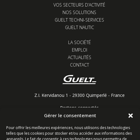
VOS SECTEURS D’ACTIVITÉ
NOS SOLUTIONS
GUELT TECHNI-SERVICES
GUELT NAUTIC
LA SOCIÉTÉ
EMPLOI
ACTUALITÉS
CONTACT
Z.I. Kervidanou 1 - 29300 Quimperlé - France
Restons connectés
Gérer le consentement
Pour offrir les meilleures expériences, nous utilisons des technologies
telles que les cookies pour stocker et/ou accéder aux informations des
Contactez-nous
appareils. Le fait de consentir à ces technologies nous permettra de