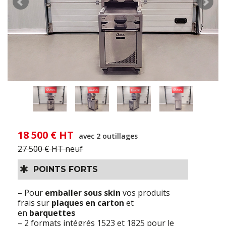
18 500 € HT
avec 2 outillages
27 500 € HT neuf
POINTS FORTS
– Pour
emballer sous skin
vos produits
frais sur
plaques en carton
et
en
barquettes
– 2 formats intégrés 1523 et 1825 pour le