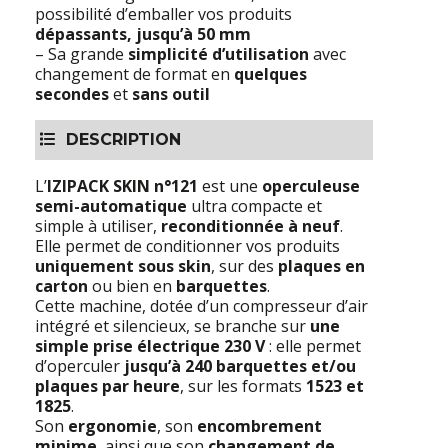
possibilité d’emballer vos produits
dépassants, jusqu’à 50 mm
– Sa grande
simplicité d’utilisation
avec
changement de format en
quelques
secondes
et
sans outil
DESCRIPTION
L’
IZIPACK SKIN n°121
est une
operculeuse
semi-automatique
ultra compacte et
simple à utiliser,
reconditionnée à neuf
.
Elle permet de conditionner vos produits
uniquement sous skin
, sur des
plaques en
carton
ou bien en
barquettes
.
Cette machine, dotée d’un compresseur d’air
intégré et silencieux, se branche sur
une
simple prise électrique 230 V
: elle permet
d’operculer
jusqu’à 240 barquettes et/ou
plaques par heure
, sur les formats
1523 et
1825
.
Son
ergonomie
, son
encombrement
minime
, ainsi que son
changement de