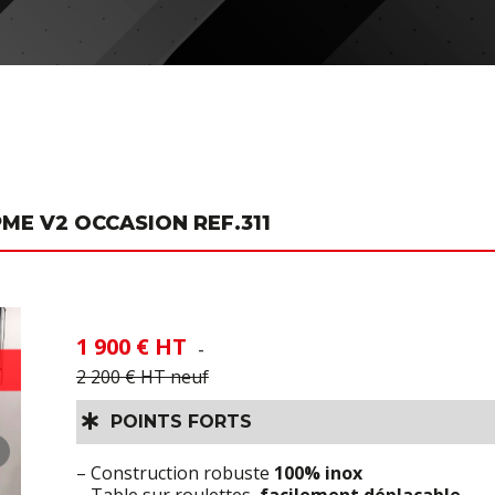
ME V2 OCCASION REF.311
1 900 € HT
-
2 200 € HT neuf
POINTS FORTS
– Construction robuste
100% inox