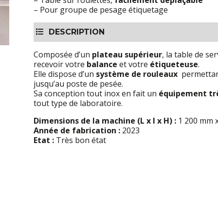
– Table sur roulettes,
facilement déplaçable
– Pour groupe de pesage étiquetage
DESCRIPTION
Composée d’un
plateau supérieur
, la table de 
recevoir votre
balance
et votre
étiqueteuse
.
Elle dispose d’un
système de rouleaux
permettant
jusqu’au poste de pesée.
Sa conception tout inox en fait un
équipement trè
tout type de laboratoire.
Dimensions de la machine (L x l x H) :
1 200 mm x
Année de fabrication :
2023
Etat :
Très bon état