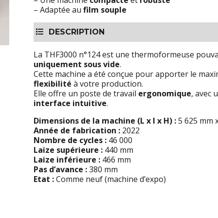
– Une machine
compacte
et
robuste
– Adaptée au
film souple
DESCRIPTION
La THF3000 n°124 est une thermoformeuse pouvan
uniquement sous vide
.
Cette machine a été conçue pour apporter le ma
flexibilité
à votre production.
Elle offre un poste de travail
ergonomique
, avec 
interface intuitive
.
Dimensions de la machine (L x l x H) :
5 625 mm x
Année de fabrication :
2022
Nombre de cycles :
46 000
Laize supérieure :
440 mm
Laize inférieure :
466 mm
Pas d’avance :
380 mm
Etat :
Comme neuf (machine d’expo)