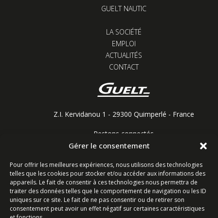
GUELT NAUTIC
LA SOCIÉTÉ
EMPLOI
ACTUALITÉS
CONTACT
Z.I. Kervidanou 1 - 29300 Quimperlé - France
Restons connectés
Gérer le consentement
Pour offrir les meilleures expériences, nous utilisons des technologies
telles que les cookies pour stocker et/ou accéder aux informations des
Contactez-nous
appareils. Le fait de consentir à ces technologies nous permettra de
traiter des données telles que le comportement de navigation ou les ID
uniques sur ce site. Le fait de ne pas consentir ou de retirer son
Ligne commerciale : +33 (0)2 98 96 20 20
consentement peut avoir un effet négatif sur certaines caractéristiques
Lundi-Vendredi 8h-12h & 13h15-17h15 | Samedi 8h-
et fonctions.