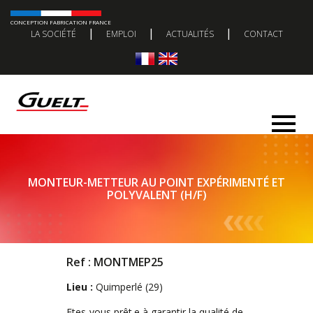
CONCEPTION FABRICATION FRANCE
|
|
|
LA SOCIÉTÉ
EMPLOI
ACTUALITÉS
CONTACT
MONTEUR-METTEUR AU POINT EXPÉRIMENTÉ ET
POLYVALENT (H/F)
Ref : MONTMEP25
Lieu :
Quimperlé (29)
Etes-vous prêt.e à garantir la qualité de