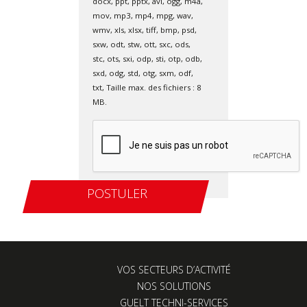
docx, ppt, pptx, avi, ogg, m4a,
mov, mp3, mp4, mpg, wav,
wmv, xls, xlsx, tiff, bmp, psd,
sxw, odt, stw, ott, sxc, ods,
stc, ots, sxi, odp, sti, otp, odb,
sxd, odg, std, otg, sxm, odf,
txt, Taille max. des fichiers : 8
MB.
VOS SECTEURS D’ACTIVITÉ
NOS SOLUTIONS
GUELT TECHNI-SERVICES