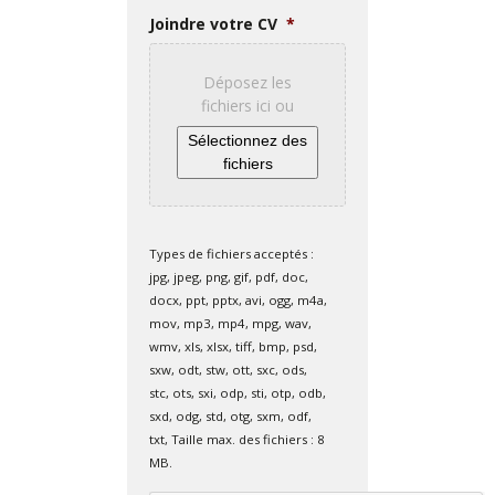
Joindre votre CV
*
Déposez les
fichiers ici ou
Sélectionnez des
fichiers
Types de fichiers acceptés :
jpg, jpeg, png, gif, pdf, doc,
docx, ppt, pptx, avi, ogg, m4a,
mov, mp3, mp4, mpg, wav,
wmv, xls, xlsx, tiff, bmp, psd,
sxw, odt, stw, ott, sxc, ods,
stc, ots, sxi, odp, sti, otp, odb,
sxd, odg, std, otg, sxm, odf,
txt, Taille max. des fichiers : 8
MB.