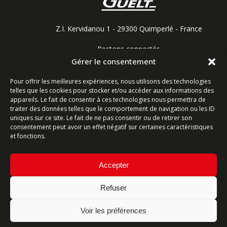
Z.I. Kervidanou 1 - 29300 Quimperlé - France
Restons connectés
Gérer le consentement
Pour offrir les meilleures expériences, nous utilisons des technologies
telles que les cookies pour stocker et/ou accéder aux informations des
Contactez-nous
appareils. Le fait de consentir à ces technologies nous permettra de
traiter des données telles que le comportement de navigation ou les ID
uniques sur ce site. Le fait de ne pas consentir ou de retirer son
Ligne commerciale : +33 (0)2 98 96 20 20
consentement peut avoir un effet négatif sur certaines caractéristiques
Lundi-Vendredi 8h-12h & 13h15-17h15 | Samedi 8h-
et fonctions.
12h
Accepter
Service Après-Vente : +33 (0)2 98 96 06 04
Lundi-Vendredi 6h-18h | Samedi 8h-12h
Refuser
Voir les préférences