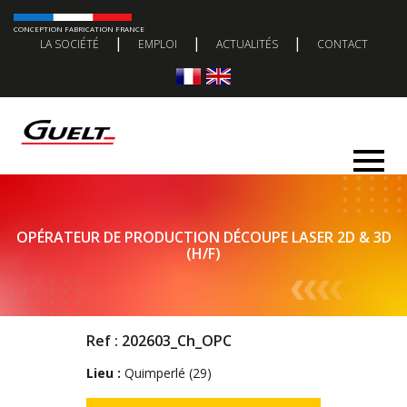
CONCEPTION FABRICATION FRANCE
|
|
|
LA SOCIÉTÉ
EMPLOI
ACTUALITÉS
CONTACT
OPÉRATEUR DE PRODUCTION DÉCOUPE LASER 2D & 3D
(H/F)
Ref : 202603_Ch_OPC
Lieu :
Quimperlé (29)