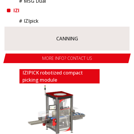
# MSG Dual
IZI
# IZIpick
CANNING
MORE INFO? CONTACT US
IZIPICK robotized compact
picking module