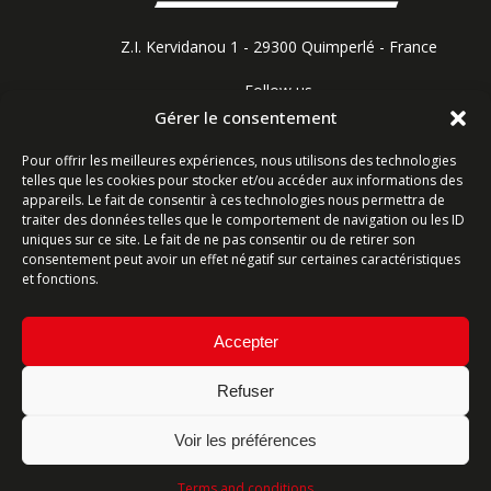
Z.I. Kervidanou 1 - 29300 Quimperlé - France
Follow us
Gérer le consentement
Pour offrir les meilleures expériences, nous utilisons des technologies
telles que les cookies pour stocker et/ou accéder aux informations des
Contact form
appareils. Le fait de consentir à ces technologies nous permettra de
traiter des données telles que le comportement de navigation ou les ID
uniques sur ce site. Le fait de ne pas consentir ou de retirer son
Ligne commerciale : +33 (0)2 98 96 20 20
consentement peut avoir un effet négatif sur certaines caractéristiques
Lundi-Vendredi 8h-12h & 13h15-17h15 | Samedi 8h-
et fonctions.
12h
Accepter
Service Après-Vente : +33 (0)2 98 96 06 04
Lundi-Vendredi 6h-18h | Samedi 8h-12h
Refuser
Voir les préférences
Terms and conditions