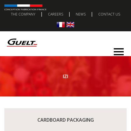
CONCEPTION FABRICATION FRANCE
|
|
|
THE COMPANY
CAREERS
NEWS
CONTACT US
IZI
CARDBOARD PACKAGING